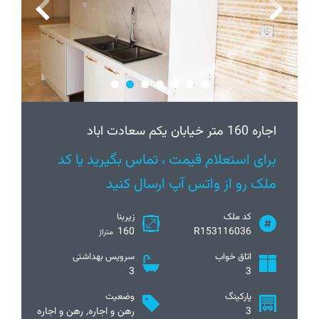
اجاره 160 متر خیابان یکم سعادت اباد
برای استعلام قیمت ، تماس بگیرید یا کد
ملک رو از واتس آپ ارسال کنید
کد ملک
زیربنا
160
R153116036
متراژ
اتاق خواب
سرویس بهداشتی
3
3
پارکینگ
وضعیت
3
رهن و اجاره, رهن و اجاره