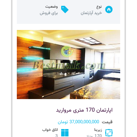
نوع
وضعیت
خرید آپارتمان
برای فروش
اپارتمان 170 متری مروارید
قیمت
37,000,000,000 تومان
زیربنا
اتاق خواب
3
170
متراژ