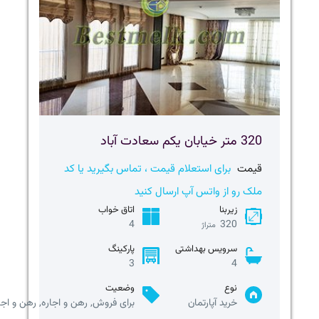
320 متر خیابان یکم سعادت آباد
قیمت
برای استعلام قیمت ، تماس بگیرید یا کد
ملک رو از واتس آپ ارسال کنید
زیربنا
اتاق خواب
4
320
متراژ
سرویس بهداشتی
پارکینگ
3
4
نوع
وضعیت
خرید آپارتمان
برای فروش, رهن و اجاره, رهن و اجا