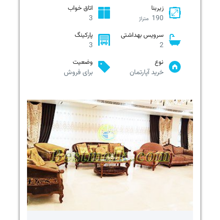
زیربنا
اتاق خواب
3
190
متراژ
سرویس بهداشتی
پارکینگ
3
2
نوع
وضعیت
خرید آپارتمان
برای فروش