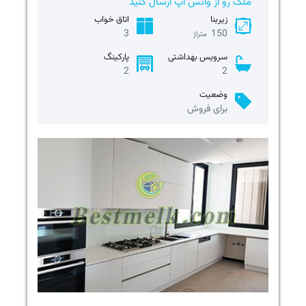
ملک رو از واتس آپ ارسال کنید
زیربنا
اتاق خواب
3
150
متراژ
سرویس بهداشتی
پارکینگ
2
2
وضعیت
برای فروش