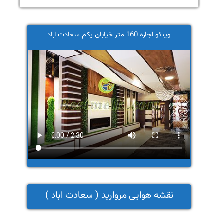
ویدئو اجاره 160 متر خیابان یکم سعادت اباد
نقشه هوایی مروارید ( سعادت اباد )