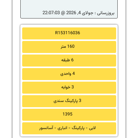
بروزرسانی :
جولای 4, 2026 @ 22:07:03
R153116036
160 متر
6 طبقه
4 واحدی
3 خوابه
3 پارکینگ سندی
1395
لابی - پارکینگ - انباری - آسانسور