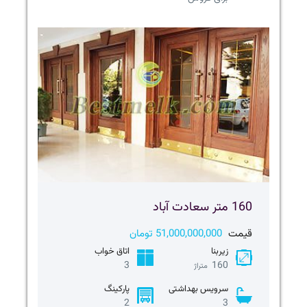
160 متر سعادت آباد
قیمت
51,000,000,000 تومان
زیربنا
اتاق خواب
3
160
متراژ
سرویس بهداشتی
پارکینگ
2
3