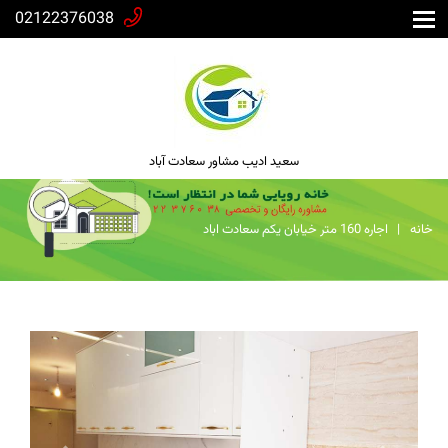
02122376038
سعید ادیب مشاور سعادت آباد
خانه
اجاره 160 متر خیابان یکم سعادت اباد