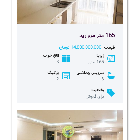
165 متر مروارید
قیمت
14,800,000,000 تومان
زیربنا
اتاق خواب
3
165
متراژ
سرویس بهداشتی
پارکینگ
2
3
وضعیت
برای فروش