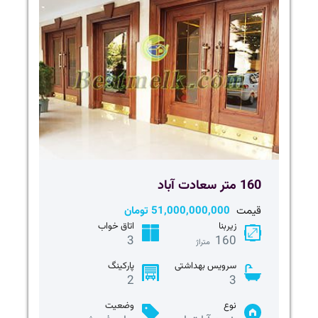
160 متر سعادت آباد
قیمت
51,000,000,000 تومان
زیربنا
اتاق خواب
3
160
متراژ
سرویس بهداشتی
پارکینگ
2
3
نوع
وضعیت