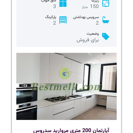
زیربنا
اتاق خواب
3
150
متراژ
سرویس بهداشتی
پارکینگ
2
2
وضعیت
برای فروش
آپارتمان 200 متری مروارید سدروس