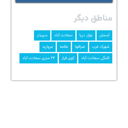
مناطق دیگر
آسمان
بلوار دریا
سعادت آباد
سپیدار
شهرک غرب
صرافها
علامه
مروارید
کلنگی سعادت آباد
کوی فراز
۲۴ متری سعادت آباد