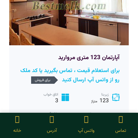
آپارتمان 123 متری مروارید
برای استعلام قیمت ، تماس بگیرید یا کد ملک
رو از واتس آپ ارسال کنید
برای فروش
زیربنا
اتاق خواب
3
123
متراژ
سرویس بهداشتی
پارکینگ
1
2
تماس
واتس آپ
آدرس
خانه