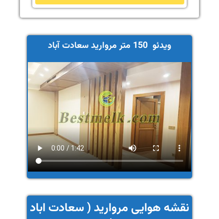
ویدئو 150 متر مروارید سعادت آباد
نقشه هوایی مروارید ( سعادت اباد