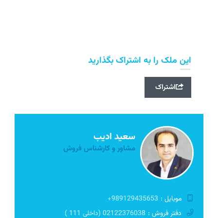
این ملک را به اشتراک بگذارید
اشتراک
سعید ادیب
مشاور و کارشناس فروش
موبایل :
989129435653+
دفتر فروش :
02122376038 (داخلی 111 )