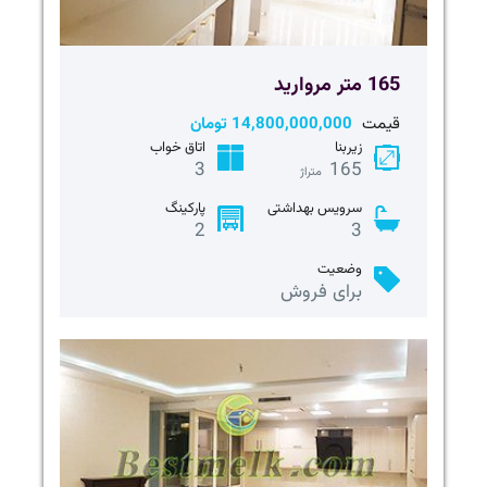
165 متر مروارید
قیمت
14,800,000,000 تومان
زیربنا
اتاق خواب
3
165
متراژ
سرویس بهداشتی
پارکینگ
2
3
وضعیت
برای فروش