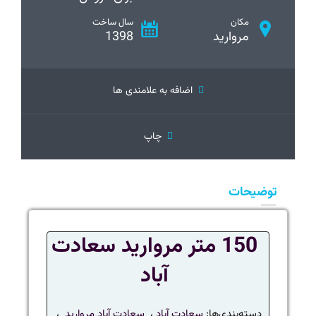
مکان
سال ساخت
مروارید
1398
اضافه به علامندی ها
چاپ
توضیحات
150 متر مروارید سعادت
آباد
دسته‌بندی‌ها:
سعادت آباد
،
سعادت آباد مروارید
،