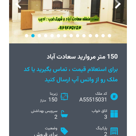
150 متر مروارید سعادت آباد
برای استعلام قیمت ، تماس بگیرید یا کد
ملک رو از واتس آپ ارسال کنید
کد ملک
زیربنا
150
A55515031
متراژ
اتاق خواب
سرویس بهداشتی
2
3
پارکینگ
وضعیت
2
برای فروش