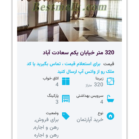
320 متر خیابان یکم سعادت آباد
قیمت
برای استعلام قیمت ، تماس بگیرید یا کد
ملک رو از واتس آپ ارسال کنید
زیربنا
اتاق خواب
4
320
متراژ
سرویس بهداشتی
پارکینگ
3
4
نوع
وضعیت
خرید آپارتمان
برای فروش,
رهن و اجاره,
رهن و اجاره