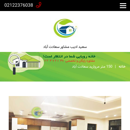
02122376038
سعید ادیب مشاور سعادت آباد
خانه
150 متر مروارید سعادت آباد