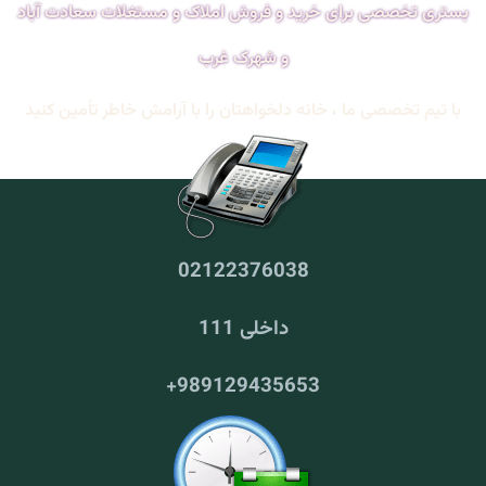
بستری تخصصی برای خرید و فروش املاک و مستغلات سعادت آباد
و شهرک غرب
با تیم تخصصی ما ،
خانه دلخواهتان را با
آرامش خاطر
تأمین کنید
02122376038
داخلی 111
+
989129435653