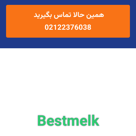
همین حالا تماس بگیرید
02122376038
Bestmelk