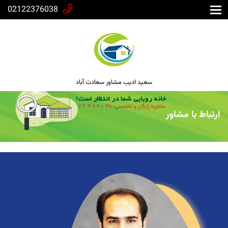
02122376038
سعید ادیب مشاور سعادت آباد
ارتباط با مشاور