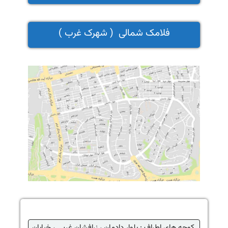
فلامک شمالی ( شهرک غرب )
کوچه های اطراف : بلوار دادمان ، زرافشان غربی ، خیابان