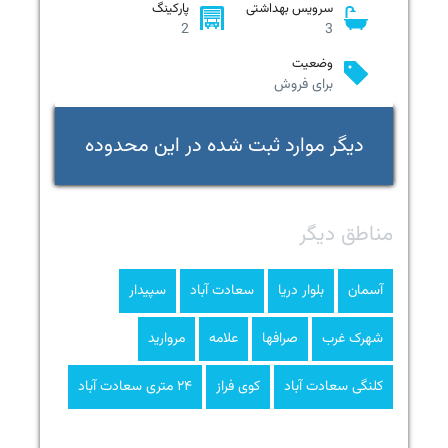
سرویس بهداشتی
پارکینگ
2
3
وضعیت
برای فروش
دیگر موارد ثبت شده در این محدوده
مناطق دیگر
آسمان
بلوار دریا
سعادت آباد
سپیدار
شهرک غرب
صرافها
علامه
مروارید
کلنگی سعادت آباد
کوی فراز
۲۴ متری سعادت آباد