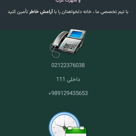
و شهرک غرب
با تیم تخصصی ما ،
خانه دلخواهتان را با
آرامش خاطر
تأمین کنید
02122376038
داخلی 111
+
989129435653