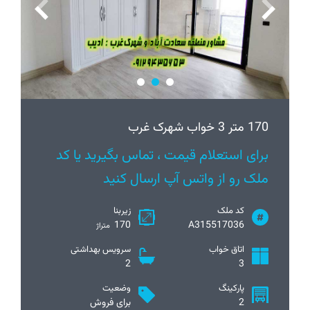
170 متر 3 خواب شهرک غرب
برای استعلام قیمت ، تماس بگیرید یا کد
ملک رو از واتس آپ ارسال کنید
کد ملک
زیربنا
170
A315517036
متراژ
اتاق خواب
سرویس بهداشتی
2
3
پارکینگ
وضعیت
2
برای فروش