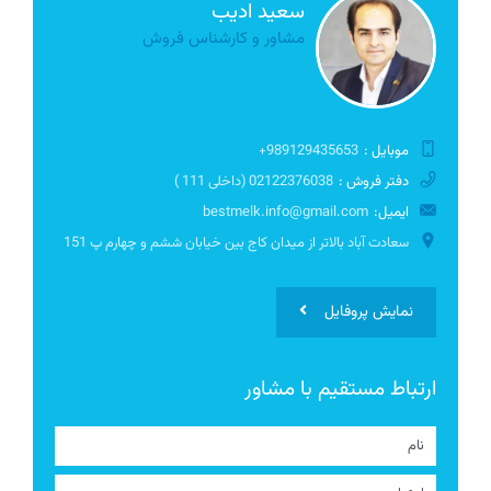
سعید ادیب
مشاور و کارشناس فروش
موبایل :
989129435653+
دفتر فروش :
02122376038 (داخلی 111 )
ایمیل:
bestmelk.info@gmail.com
سعادت آباد بالاتر از میدان کاج بین خیابان ششم و چهارم پ 151
نمایش پروفایل
ارتباط مستقیم با مشاور