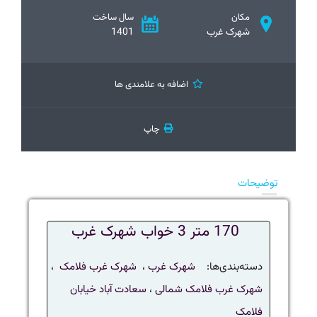
مکان
سال ساخت
شهرک غرب
1401
اضافه به علامندی ها
چاپ
توضیحات
170 متر 3 خواب شهرک غرب
دسته‌بندی‌ها:
شهرک غرب
،
شهرک غرب فلامک
،
شهرک غرب فلامک شمالی
،
سعادت آباد خیابان
فلامک