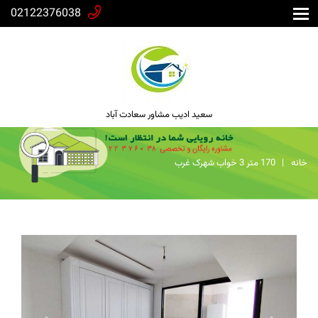
02122376038
سعید ادیب مشاور سعادت آباد
خانه
170 متر 3 خواب شهرک غرب