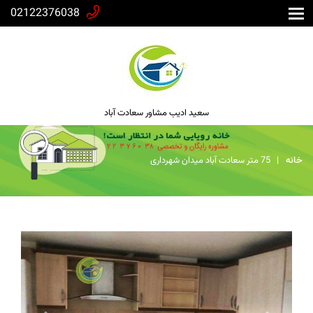
02122376038
سعید ادیب مشاور سعادت آباد
خانه
75 متر سعادت آباد میدان شهرداری