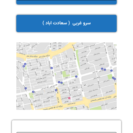
سرو غربی ( سعادت اباد )