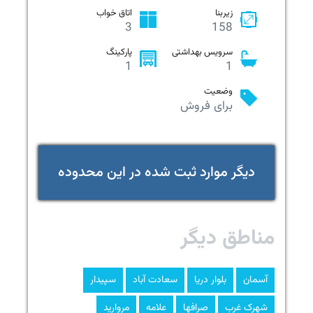
زیربنا
اتاق خواب
3
158
سرویس بهداشتی
پارکینگ
1
1
وضعیت
برای فروش
دیگر موارد ثبت شده در این محدوده
مناطق دیگر
آسمان
بلوار دریا
سعادت آباد
سپیدار
شهرک غرب
صرافها
علامه
مروارید