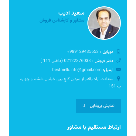
سعید ادیب
مشاور و کارشناس فروش
موبایل :
989129435653+
دفتر فروش :
02122376038 (داخلی 111 )
ایمیل:
bestmelk.info@gmail.com
سعادت آباد بالاتر از میدان کاج بین خیابان ششم و چهارم
پ 151
نمایش پروفایل
ارتباط مستقیم با مشاور