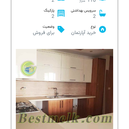
2
110
متراژ
سرویس بهداشتی
پارکینگ
2
2
نوع
وضعیت
خرید آپارتمان
برای فروش