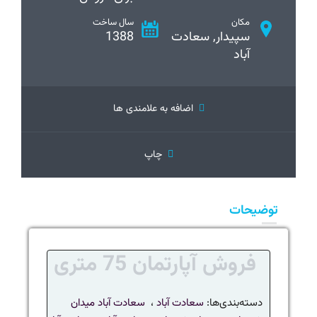
مکان
سال ساخت
سپیدار, سعادت
1388
آباد
اضافه به علامندی ها
چاپ
توضیحات
فروش آپارتمان 75 متری
دسته‌بندی‌ها:
سعادت آباد
،
سعادت آباد میدان