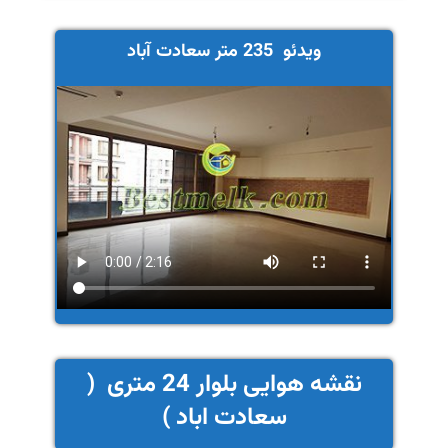
ویدئو 235 متر سعادت آباد
نقشه هوایی بلوار 24 متری (
سعادت اباد )