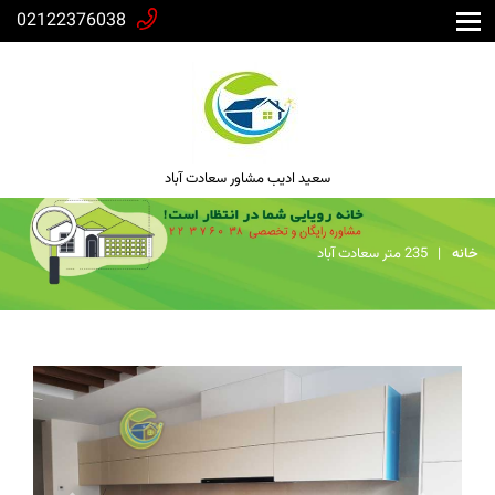
02122376038
سعید ادیب مشاور سعادت آباد
خانه
235 متر سعادت آباد