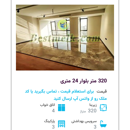
320 متر بلوار 24 متری
قیمت
برای استعلام قیمت ، تماس بگیرید یا کد
ملک رو از واتس آپ ارسال کنید
زیربنا
اتاق خواب
4
320
متراژ
سرویس بهداشتی
پارکینگ
3
3