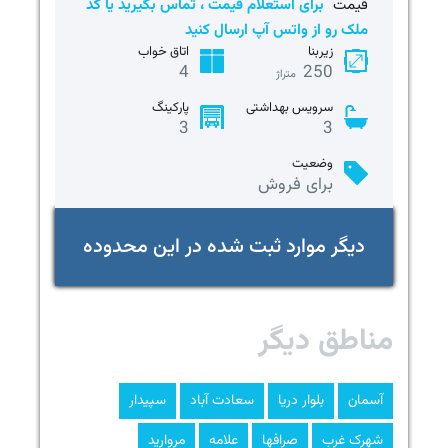
قیمت
برای استعلام قیمت ، تماس بگیرید یا کد
ملک رو از واتس آپ ارسال کنید
زیربنا
اتاق خواب
4
250
متراژ
سرویس بهداشتی
پارکینگ
3
3
وضعیت
برای فروش
دیگر موارد ثبت شده در این محدوده
مناطق دیگر
آسمان
بلوار دریا
سعادت آباد
سپیدار
شهرک غرب
صرافها
علامه
مروارید