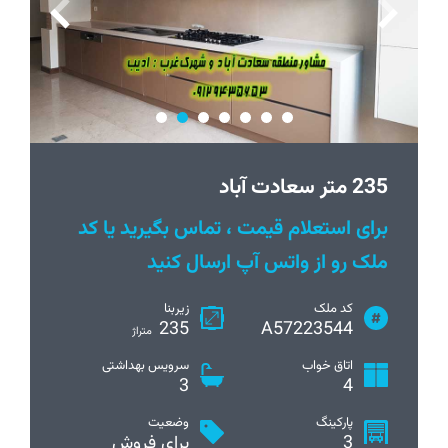
235 متر سعادت آباد
برای استعلام قیمت ، تماس بگیرید یا کد
ملک رو از واتس آپ ارسال کنید
کد ملک
زیربنا
235
A57223544
متراژ
اتاق خواب
سرویس بهداشتی
3
4
پارکینگ
وضعیت
3
برای فروش