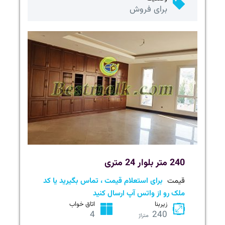
برای فروش
240 متر بلوار 24 متری
قیمت
برای استعلام قیمت ، تماس بگیرید یا کد
ملک رو از واتس آپ ارسال کنید
زیربنا
اتاق خواب
4
240
متراژ