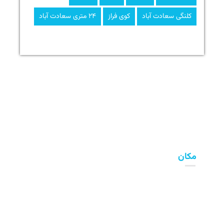
کلنگی سعادت آباد
کوی فراز
۲۴ متری سعادت آباد
مکان