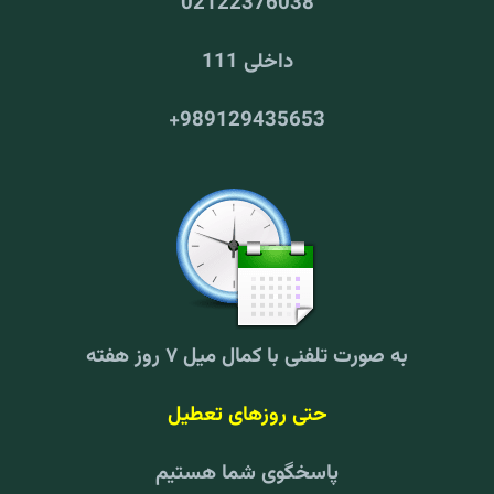
02122376038
داخلی 111
+
989129435653
به صورت تلفنی با کمال میل ۷ روز هفته
حتی روزهای تعطیل
پاسخگوی شما هستیم