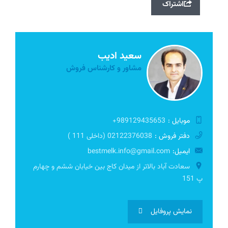
اشتراک
سعید ادیب
مشاور و کارشناس فروش
موبایل :
989129435653+
دفتر فروش :
02122376038 (داخلی 111 )
ایمیل:
bestmelk.info@gmail.com
سعادت آباد بالاتر از میدان کاج بین خیابان ششم و چهارم
پ 151
نمایش پروفایل