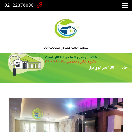
02122376038
سعید ادیب مشاور سعادت آباد
خانه
130 متر کوی فراز