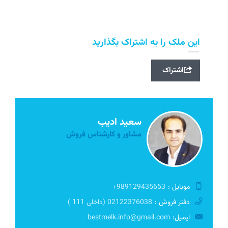
این ملک را به اشتراک بگذارید
اشتراک
سعید ادیب
مشاور و کارشناس فروش
موبایل :
989129435653+
دفتر فروش :
02122376038 (داخلی 111 )
ایمیل:
bestmelk.info@gmail.com