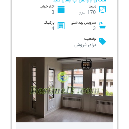
ملک رو از واتس آپ ارسال کنید
زیربنا
اتاق خواب
3
170
متراژ
سرویس بهداشتی
پارکینگ
4
3
وضعیت
برای فروش