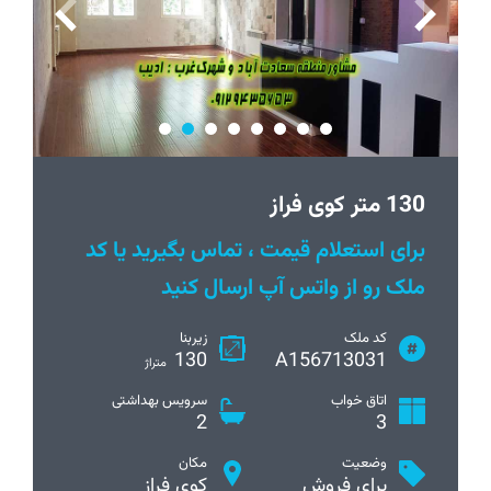
130 متر کوی فراز
برای استعلام قیمت ، تماس بگیرید یا کد
ملک رو از واتس آپ ارسال کنید
کد ملک
زیربنا
130
A156713031
متراژ
اتاق خواب
سرویس بهداشتی
2
3
وضعیت
مکان
برای فروش
کوی فراز