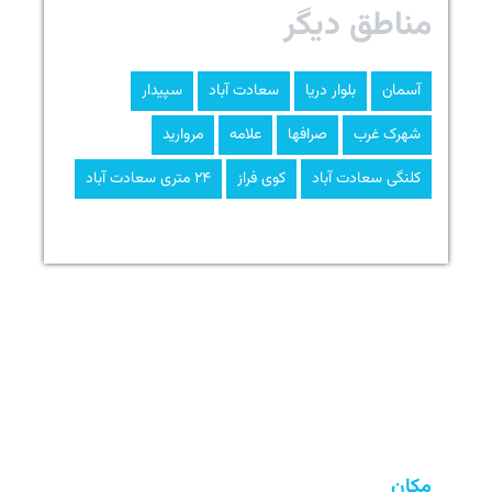
مناطق دیگر
آسمان
بلوار دریا
سعادت آباد
سپیدار
شهرک غرب
صرافها
علامه
مروارید
کلنگی سعادت آباد
کوی فراز
۲۴ متری سعادت آباد
مکان