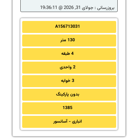
بروزرسانی :
جولای 31, 2026 @ 19:36:11
A156713031
130 متر
4 طبقه
2 واحدی
3 خوابه
بدون پارکینگ
1385
انباری - آسانسور