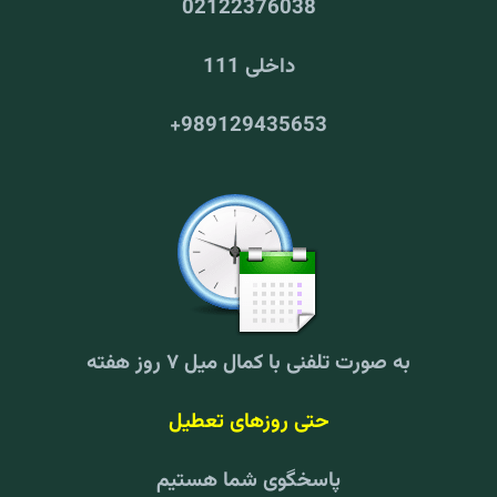
02122376038
داخلی 111
+
989129435653
به صورت تلفنی با کمال میل ۷ روز هفته
حتی روزهای تعطیل
پاسخگوی شما هستیم