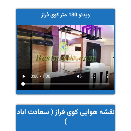
ویدئو 130 متر کوی فراز
نقشه هوایی کوی فراز ( سعادت اباد
)