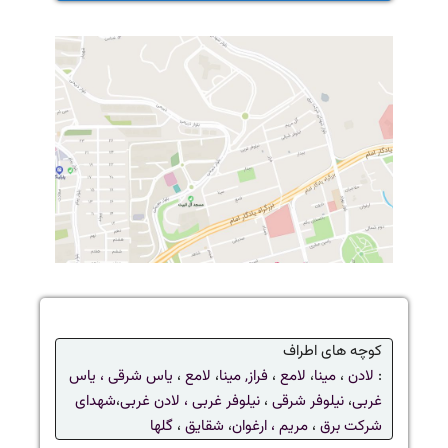
کوچه های اطراف
:
لادن
،
مینا
،
لامع
،
فراز,
مینا
،
لامع
،
یاس شرقی ،
یاس
غربی
،
نیلوفر شرقی
،
نیلوفر غربی ،
لادن غربی
،
شهدای
شرکت برق
،
مریم ،
ارغوان
،
شقایق
،
گلها