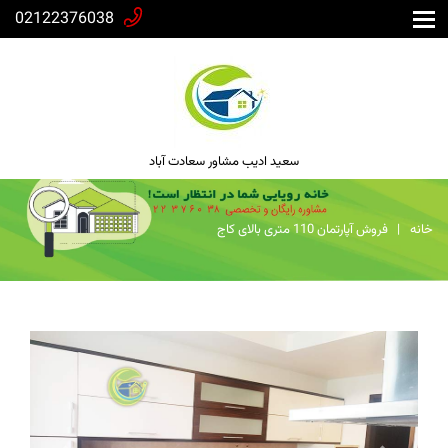
02122376038
سعید ادیب مشاور سعادت آباد
خانه
فروش آپارتمان 110 متری بالای کاج