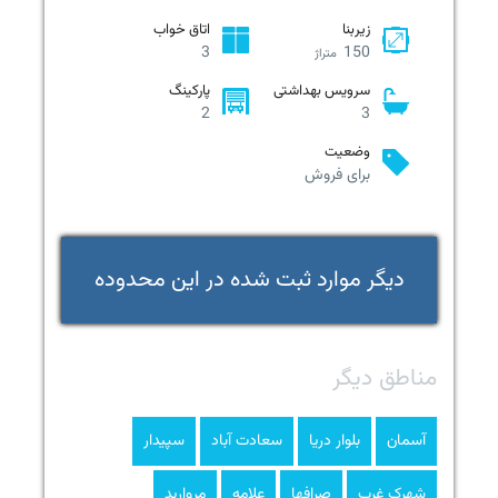
زیربنا
اتاق خواب
3
150
متراژ
سرویس بهداشتی
پارکینگ
2
3
وضعیت
برای فروش
دیگر موارد ثبت شده در این محدوده
مناطق دیگر
آسمان
بلوار دریا
سعادت آباد
سپیدار
شهرک غرب
صرافها
علامه
مروارید