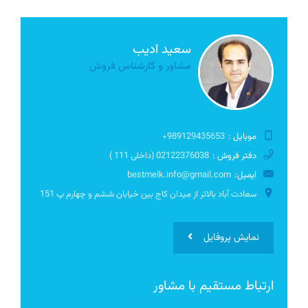
سعید ادیب
مشاور و کارشناس فروش
موبایل :
989129435653+
دفتر فروش :
02122376038 (داخلی 111 )
ایمیل:
bestmelk.info@gmail.com
سعادت آباد بالاتر از میدان کاج بین خیابان ششم و چهارم پ 151
نمایش پروفایل
ارتباط مستقیم با مشاور