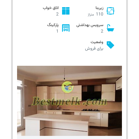
زیربنا
اتاق خواب
2
110
متراژ
سرویس بهداشتی
پارکینگ
1
2
وضعیت
برای فروش