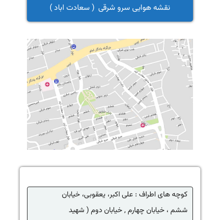
نقشه هوایی سرو شرقی ( سعادت اباد )
کوچه های اطراف : علی اکبر، یعقوبی، خیابان
ششم ، خیابان چهارم , خیابان دوم ( شهید