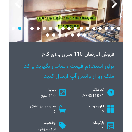
فروش آپارتمان 110 متری بالای کاج
برای استعلام قیمت ، تماس بگیرید یا کد
ملک رو از واتس آپ ارسال کنید
کد ملک
زیربنا
110
A78511021
متراژ
اتاق خواب
سرویس بهداشتی
2
2
پارکینگ
وضعیت
1
برای فروش