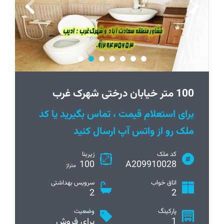
100 متر خیابان درختی شهرک غرب
برای استعلام قیمت ، تماس بگیرید یا کد
ملک رو از واتس آپ ارسال کنید
کد ملک
زیربنا
100
A209910028
متراژ
اتاق خواب
سرویس بهداشتی
2
2
پارکینگ
وضعیت
1
برای فروش