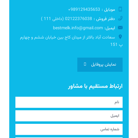
موبایل :
989129435653+
دفتر فروش :
02122376038 (داخلی 111 )
ایمیل:
bestmelk.info@gmail.com
سعادت آباد بالاتر از میدان کاج بین خیابان ششم و چهارم
پ 151
نمایش پروفایل
ارتباط مستقیم با مشاور