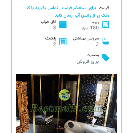
قیمت
برای استعلام قیمت ، تماس بگیرید یا کد
ملک رو از واتس آپ ارسال کنید
زیربنا
اتاق خواب
3
180
متراژ
سرویس بهداشتی
پارکینگ
2
3
وضعیت
برای فروش