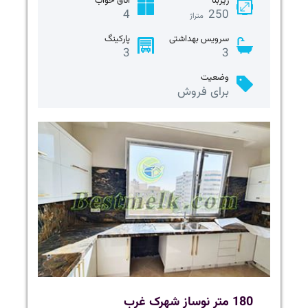
زیربنا
اتاق خواب
4
250
متراژ
سرویس بهداشتی
پارکینگ
3
3
وضعیت
برای فروش
180 متر نوساز شهرک غرب