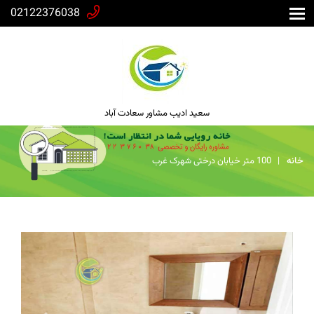
02122376038
سعید ادیب مشاور سعادت آباد
خانه
100 متر خیابان درختی شهرک غرب