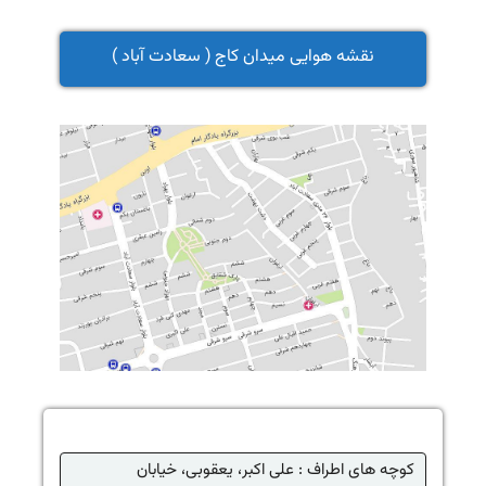
نقشه هوایی میدان کاج ( سعادت آباد )
کوچه های اطراف : علی اکبر، یعقوبی، خیابان