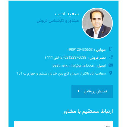
سعید ادیب
مشاور و کارشناس فروش
موبایل :
989129435653+
دفتر فروش :
02122376038 (داخلی 111 )
ایمیل:
bestmelk.info@gmail.com
سعادت آباد بالاتر از میدان کاج بین خیابان ششم و چهارم پ 151
نمایش پروفایل
ارتباط مستقیم با مشاور