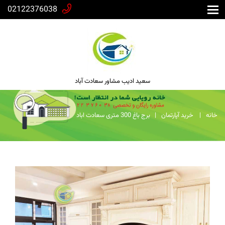
02122376038
سعید ادیب مشاور سعادت آباد
خانه
خرید آپارتمان
برج باغ 300 متری سعادت اباد