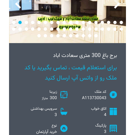
برج باغ 300 متری سعادت اباد
برای استعلام قیمت ، تماس بگیرید یا کد
ملک رو از واتس آپ ارسال کنید
کد ملک
زیربنا
300
A113730043
متراژ
اتاق خواب
سرویس بهداشتی
3
4
پارکینگ
نوع
3
خرید آپارتمان