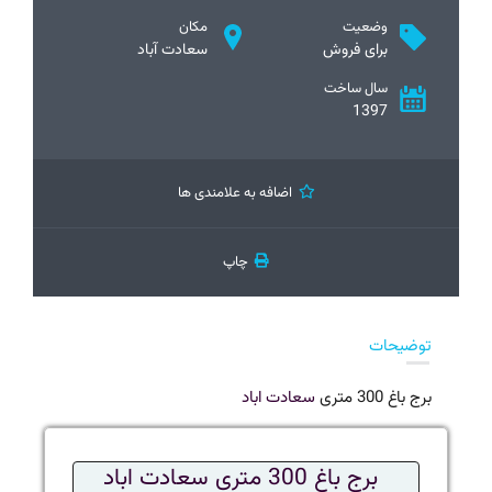
وضعیت
مکان
برای فروش
سعادت آباد
سال ساخت
1397
اضافه به علامندی ها
چاپ
توضیحات
برج باغ 300 متری
سعادت اباد
برج باغ 300 متری سعادت اباد