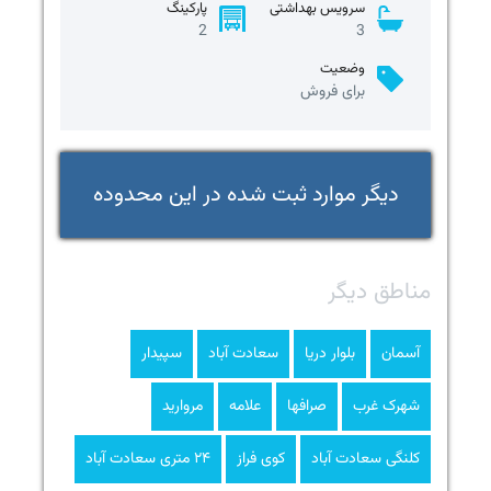
سرویس بهداشتی
پارکینگ
2
3
وضعیت
برای فروش
دیگر موارد ثبت شده در این محدوده
مناطق دیگر
آسمان
بلوار دریا
سعادت آباد
سپیدار
شهرک غرب
صرافها
علامه
مروارید
کلنگی سعادت آباد
کوی فراز
۲۴ متری سعادت آباد