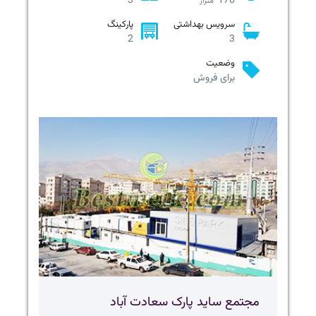
3
170
متراژ
سرویس بهداشتی
پارکینگ
2
3
وضعیت
برای فروش
مجتمع ساید پارک سعادت آباد