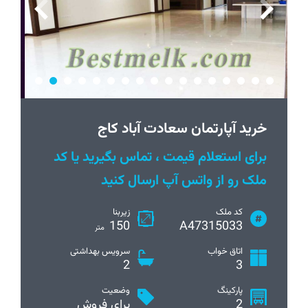
خريد آپارتمان سعادت آباد کاج
برای استعلام قیمت ، تماس بگیرید یا کد
ملک رو از واتس آپ ارسال کنید
کد ملک
زیربنا
150
A47315033
متر
اتاق خواب
سرویس بهداشتی
2
3
پارکینگ
وضعیت
2
برای فروش