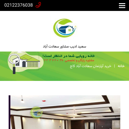
02122376038
سعید ادیب مشاور سعادت آباد
خانه
خريد آپارتمان سعادت آباد کاج