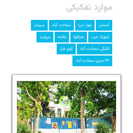
موارد تفکیکی
آسمان
بلوار دریا
سعادت آباد
سپیدار
شهرک غرب
صرافها
علامه
مروارید
کلنگی سعادت آباد
کوی فراز
۲۴ متری سعادت آباد