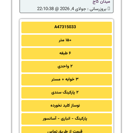
میدان کاج
بروزرسانی :
جولای 4, 2026 @ 22:10:38
A47315033
۱۵۰ متر
۶ طبقه
۲ واحدی
۳ خوابه + مستر
۲ پارکینگ سندی
نوساز کلید نخورده
پارکینگ - انباری - آسانسور
قیمت از طریق تماس