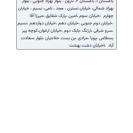
باغستان ۱،
باغستان ۲
،
نارون
،
بلوار بهزاد جنوبی ،
بلوار
بهزاد شمالی
،
خیابان نسترن
،
مجد ،
نامی
، نسیم ، خیابان
چهارم ،خیابان سوم ،امین ،پارک شقایق ،میرزا آقا
،خیابان دوم جنوبی
،خیابان دهم
،خیابان دوازدهم
،نسیم
،سرو شرقی
،ارژنگ
،بابک دوم
،خیابان ارغوان
،کوچه پیر
بسطامی
،پویا
،مرادی
،بن بست حلاجیان ،
بلوار سعادت
آباد
،
اخیابان دشت بهشت