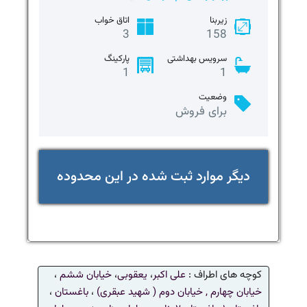
زیربنا
اتاق خواب
3
158
سرویس بهداشتی
پارکینگ
1
1
وضعیت
برای فروش
دیگر موارد ثبت شده در این محدوده
کوچه های اطراف :
علی اکبر
،
یعقوبی
،
خیابان ششم
،
خیابان چهارم ,
خیابان دوم ( شهید عبقری)
،
باغستان
،