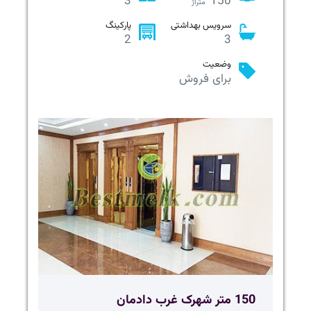
3
150
متراژ
سرویس بهداشتی
پارکینگ
2
3
وضعیت
برای فروش
150 متر شهرک غرب دادمان