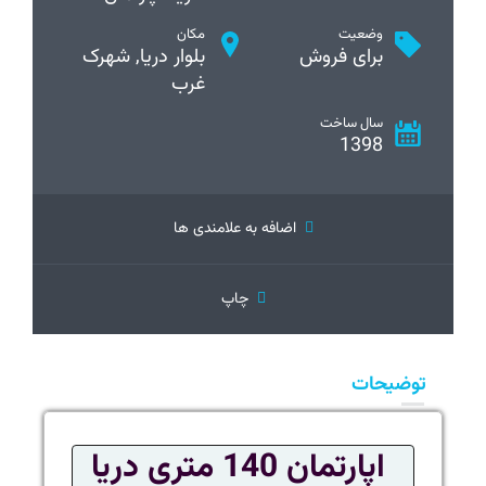
وضعیت
مکان
برای فروش
بلوار دریا, شهرک
غرب
سال ساخت
1398
اضافه به علامندی ها
چاپ
توضیحات
اپارتمان 140 متری دریا