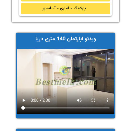
پارکینگ - انباری - آسانسور
ویدئو اپارتمان 140 متری دریا