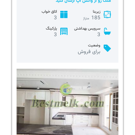
ملک رو از واتس آپ ارسال کنید
زیربنا
اتاق خواب
3
185
متراژ
سرویس بهداشتی
پارکینگ
3
3
وضعیت
برای فروش