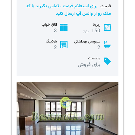
قیمت
برای استعلام قیمت ، تماس بگیرید یا کد
ملک رو از واتس آپ ارسال کنید
زیربنا
اتاق خواب
3
150
متراژ
سرویس بهداشتی
پارکینگ
2
2
وضعیت
برای فروش