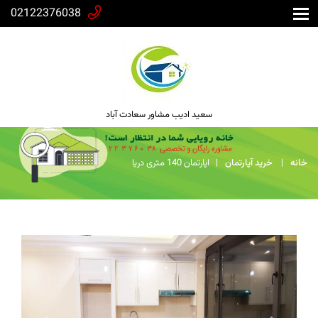
02122376038
سعید ادیب مشاور سعادت آباد
خانه
خرید آپارتمان
اپارتمان 140 متری دریا