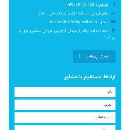
موبایل :
989129435653+
دفتر فروش :
02122376038 (داخلی 111 )
ایمیل:
bestmelk.info@gmail.com
سعادت آباد بالاتر از میدان کاج بین خیابان ششم و چهارم
پ 151
نمایش پروفایل
ارتباط مستقیم با مشاور