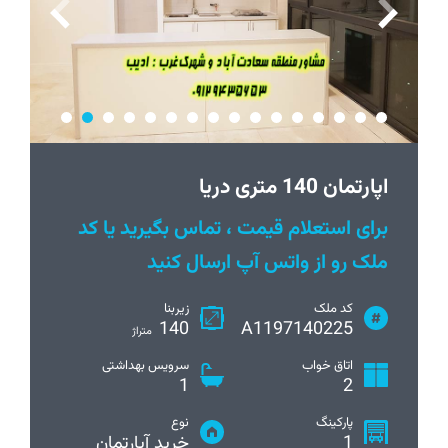
اپارتمان 140 متری دریا
برای استعلام قیمت ، تماس بگیرید یا کد
ملک رو از واتس آپ ارسال کنید
کد ملک
زیربنا
140
A1197140225
متراژ
اتاق خواب
سرویس بهداشتی
1
2
پارکینگ
نوع
1
خرید آپارتمان