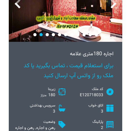
اجاره 180متری علامه
برای استعلام قیمت ، تماس بگیرید یا کد
ملک رو از واتس آپ ارسال کنید
کد ملک
زیربنا
180
E120718033
متراژ
اتاق خواب
سرویس بهداشتی
3
3
پارکینگ
وضعیت
2
رهن و اجاره, رهن و اجاره