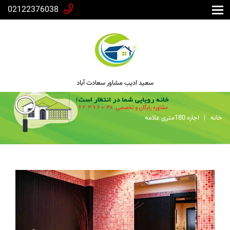
02122376038
سعید ادیب مشاور سعادت آباد
خانه
اجاره 180متری علامه