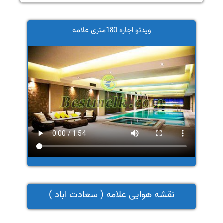
ویدئو اجاره 180متری علامه
نقشه هوایی علامه ( سعادت اباد )